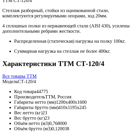
ТТМ СТ-120/4
Стеллаж разборный, стойки из оцинкованной стали,
комплектуются регулируемыми опорами, ход 20мм.
4 сплошных полки из нержавеющей стали (AISI 430), усилены
дополнительными ребрами жесткости.
Распределенная (статическая) нагрузка на полку 100кг.
Суммарная нагрузка на стеллаж не более 400кг.
Характеристики ТТМ СТ-120/4
Все товары ТТМ
Модель
СТ-120/4
Код товара
44775
Производитель
ТТМ, Россия
Габариты нетто (мм)
1200x400x1600
Габариты брутто (мм)
410x1195x245
Вес нетто (кг)
23
Вес брутто (кг)
23
Объём нетто (м3)
0,768000
Объём брутто (м3)
0,120038