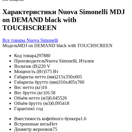
Характеристики Nuova Simonelli MDJ
on DEMAND black with
TOUCHSCREEN
Все товары Nuova Simonelli
Модель
MDJ on DEMAND black with TOUCHSCREEN
Код товара
297880
Производитель
Nuova Simonelli, Италия
Вольтаж (В)
220 V
Мощность (Вт)
575 Вт
Габариты нетто (мм)
215x350x605
Габариты брутто (мм)
310x405x760
Вес нетто (кг)
16
Вес брутто (кг)
16.58
Объём нетто (м3)
0,045526
Объём брутто (м3)
0,095418
Гарантия
1 год
Вместимость кофейного бункера
1.6
Встроенные весы
Нет
Диаметр жерновов
75