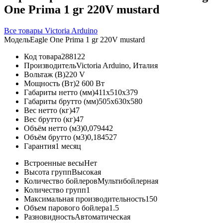
One Prima 1 gr 220V mustard
Все товары Victoria Arduino
Модель
Eagle One Prima 1 gr 220V mustard
Код товара
288122
Производитель
Victoria Arduino, Италия
Вольтаж (В)
220 V
Мощность (Вт)
2 600 Вт
Габариты нетто (мм)
411x510x379
Габариты брутто (мм)
505x630x580
Вес нетто (кг)
47
Вес брутто (кг)
47
Объём нетто (м3)
0,079442
Объём брутто (м3)
0,184527
Гарантия
1 месяц
Встроенные весы
Нет
Высота групп
Высокая
Количество бойлеров
Мультибойлерная
Количество групп
1
Максимальная производительность
150
Объем парового бойлера
1.5
Разновидность
Автоматическая