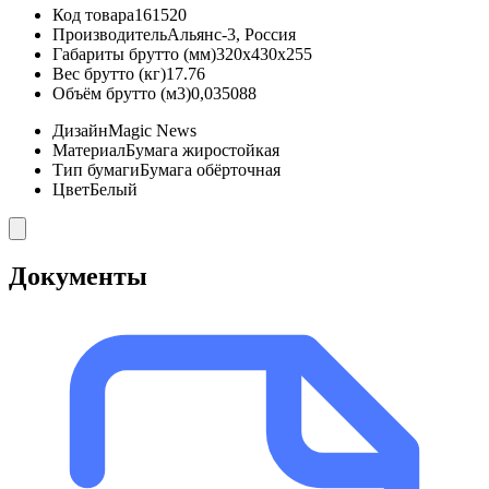
Код товара
161520
Производитель
Альянс-3, Россия
Габариты брутто (мм)
320x430x255
Вес брутто (кг)
17.76
Объём брутто (м3)
0,035088
Дизайн
Magic News
Материал
Бумага жиростойкая
Тип бумаги
Бумага обёрточная
Цвет
Белый
Документы