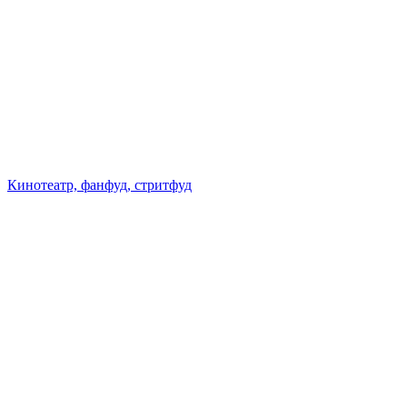
Кинотеатр, фанфуд, стритфуд