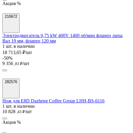
Акция %
210672
Электродвигатель 0,75 kW 400V 1400 об/мин фланец лапы
Вал 19 мм, фланец 120 мм
1 шт. в наличии
18 713,65 ₽/шт
-50%
9 356
/шт
,83 ₽
282576
Нож для E8D Dazheng Coffee Group LHH-BS-6116
1 шт. в наличии
10 828
/шт
,45 ₽
Акция %