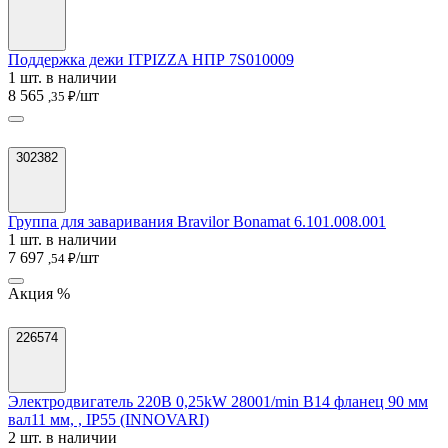
Поддержка дежи ITPIZZA НПР 7S010009
1 шт. в наличии
8 565
/шт
,35 ₽
302382
Группа для заваривания Bravilor Bonamat 6.101.008.001
1 шт. в наличии
7 697
/шт
,54 ₽
Акция %
226574
Электродвигатель 220В 0,25kW 28001/min B14 фланец 90 мм
вал11 мм, , IP55 (INNOVARI)
2 шт. в наличии