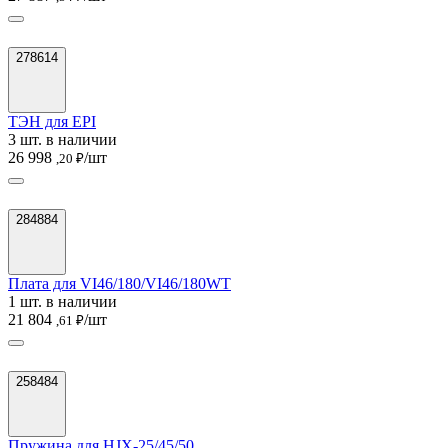
278614
ТЭН для EPI
3 шт. в наличии
26 998
/шт
,20 ₽
284884
Плата для VI46/180/VI46/180WT
1 шт. в наличии
21 804
/шт
,61 ₽
258484
Пружина для HJX-25/45/50