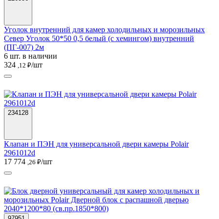
Уголок внутренний для камер холодильных и морозильных
Север Уголок 50*50 0,5 белый (с хемингом) внутренний
(ПГ-007) 2м
6 шт. в наличии
324
/шт
,12 ₽
234128
Клапан и ПЭН для универсальной двери камеры Polair
2961012d
17 774
/шт
,26 ₽
97951