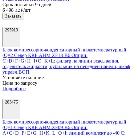
Срок поставки 95 дней
6 498
/шт
,12 ₽
Заказать
293913
Блок компрессорно-конденсаторный низкотемпературный
(Q=2 Север ККБ AHM-ZF18-В6 Опции:
С+D+F+G+H+I+O+K+L; фильтр на линии всасывания,
отделитель жидкости, рубильник на передней панели; шкаф
управл.ВОП,
Уточняйте наличие
Цена по запросу
Подробнее
283475
Блок компрессорно-конденсаторный низкотемпературный
(Q=1 Север ККБ AHM-ZF09-В6 Опции:
A+C+D+F+Е+G+H+K+L+O+I; зимний комплект до -40 С;