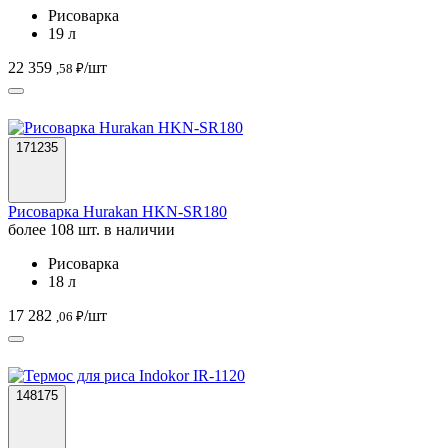
Рисоварка
19 л
22 359
/шт
,58 ₽
171235
Рисоварка Hurakan HKN-SR180
более 108 шт. в наличии
Рисоварка
18 л
17 282
/шт
,06 ₽
148175