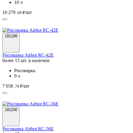
10 л
10 279
/шт
,09 ₽
181199
Рисоварка Airhot RC-42E
более 15 шт. в наличии
Рисоварка
9 л
7 058
/шт
,78 ₽
181200
Рисоварка Airhot RC-56E